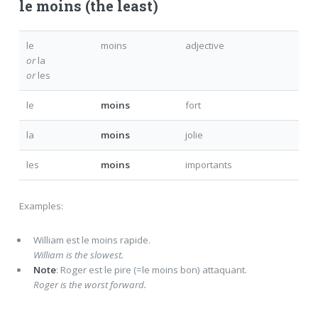
le moins (the least)
le
moins
adjective
or
la
or
les
le
moins
fort
la
moins
jolie
les
moins
importants
Examples:
William est
le moins
rapide.
William is the slowest.
Note
: Roger est
le pire
(=le moins bon) attaquant.
Roger is the worst forward.