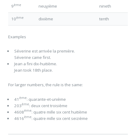
ème
9
neu
v
ième
nineth
ème
10
dixième
tenth
Examples
Séverine est arrivée
la première
.
Séverine came first.
Jean a fini
dix-huitième
.
Jean took 18th place.
For larger numbers, the rule is the same:
ème
41
: quarante-et-unième
ème
203
: deux cent troisième
ème
4608
: quatre mille six cent huitième
ème
4616
: quatre mille six cent seizième