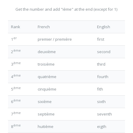
Get the number and add "
ième
" at the end (except for 1)
Rank
French
English
er
1
premier / première
first
ème
2
deuxième
second
ème
3
troisième
third
ème
4
quatrième
fourth
ème
5
cinquième
fith
ème
6
sixième
sixth
ème
7
septième
seventh
ème
8
huitième
eigth