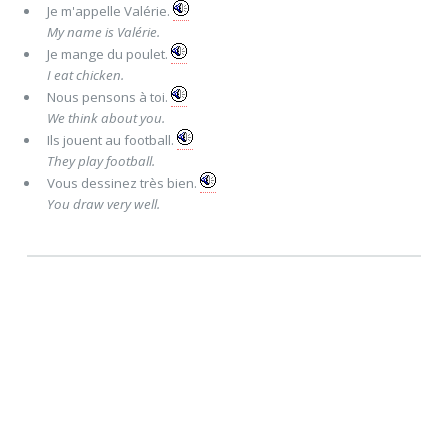
Je m'appell
e
Valérie.
My name is Valérie.
Je mang
e
du poulet.
I eat chicken.
Nous pens
ons
à toi.
We think about you.
Ils jou
ent
au football.
They play football.
Vous dessin
ez
très bien.
You draw very well.